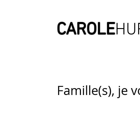
CAROLE
HU
AUTOURD'E
Famille(s), je 