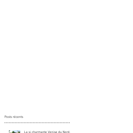
Posts récents
La si charmante Venise du Nord...