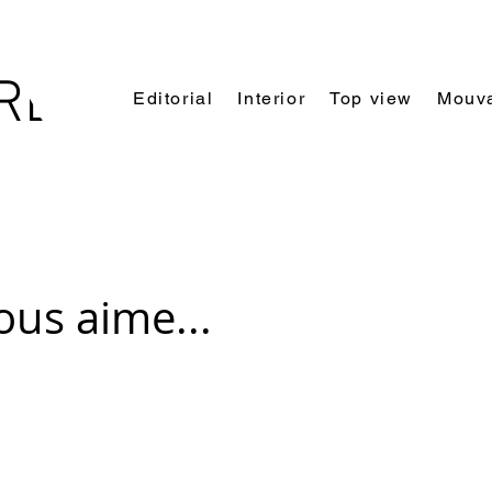
REL
Editorial
Interior
Top view
Mouv
LLE
vous aime...