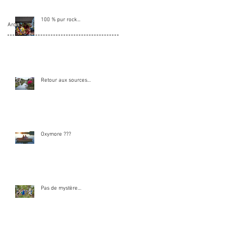
100 % pur rock...
Archive
s
Retour aux sources…
Oxymore ???
Pas de mystère…