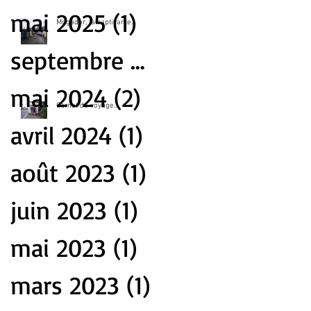
mai 2025
(1)
1 post
Mogador, la captivante…
septembre 2024
(1)
1 post
mai 2024
(2)
2 posts
Carnet de voyage…
avril 2024
(1)
1 post
août 2023
(1)
1 post
juin 2023
(1)
1 post
mai 2023
(1)
1 post
mars 2023
(1)
1 post