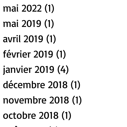
mai 2022
(1)
1 post
mai 2019
(1)
1 post
avril 2019
(1)
1 post
février 2019
(1)
1 post
janvier 2019
(4)
4 posts
décembre 2018
(1)
1 post
novembre 2018
(1)
1 post
octobre 2018
(1)
1 post