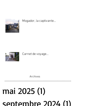
Mogador, la captivante…
Carnet de voyage…
Archive
s
mai 2025
(1)
1 post
septembre 2024
(1)
1 post