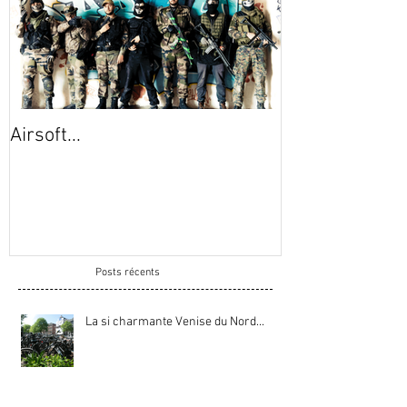
Airsoft...
Montcalm...
Posts récents
La si charmante Venise du Nord...