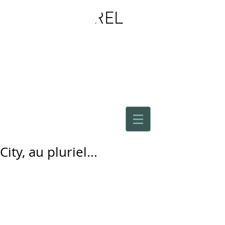
CAROLE
HUREL
AUTOUR
D'ELLE
City, au pluriel...