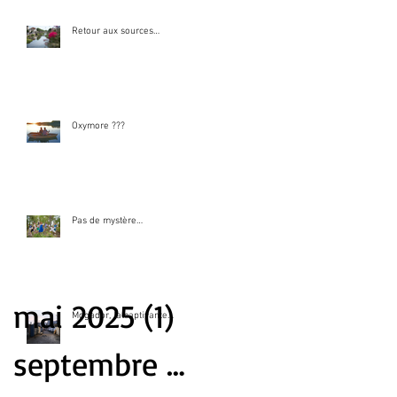
Retour aux sources…
Oxymore ???
Pas de mystère…
mai 2025
(1)
1 post
Mogador, la captivante…
septembre 2024
(1)
1 post