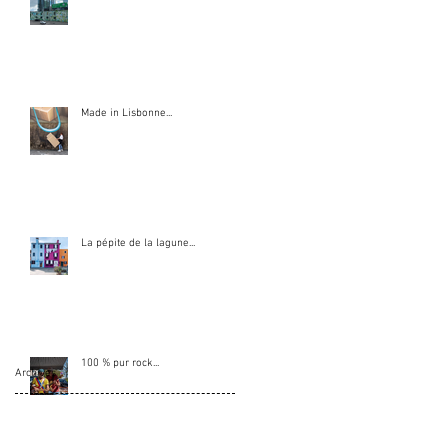
Made in Lisbonne...
La pépite de la lagune...
100 % pur rock...
Archive
s