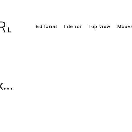
REL
Editorial
Interior
Top view
Mouv
LLE
...