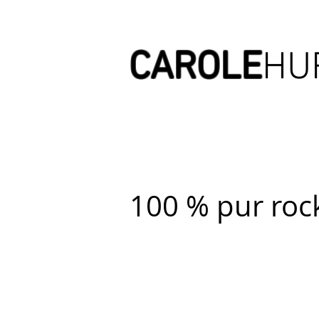
CAROLE
HU
AUTOURD'E
100 % pur rock