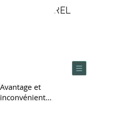
CAROLE
HUREL
AUTOUR
D'ELLE
Avantage et
inconvénient...