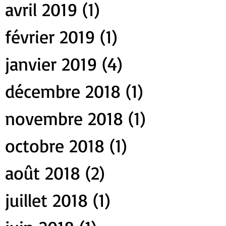
avril 2019
(1)
1 post
février 2019
(1)
1 post
janvier 2019
(4)
4 posts
décembre 2018
(1)
1 post
novembre 2018
(1)
1 post
octobre 2018
(1)
1 post
août 2018
(2)
2 posts
juillet 2018
(1)
1 post