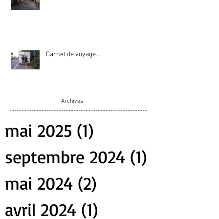
Carnet de voyage…
Archive
s
mai 2025
(1)
1 post
septembre 2024
(1)
1 post
mai 2024
(2)
2 posts
avril 2024
(1)
1 post